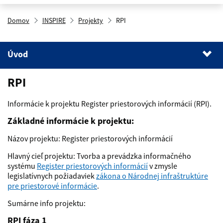
Domov
INSPIRE
Projekty
RPI
Úvod
1
.
Úvod
RPI
2
.
Základné informácie k projektu:
3
.
RPI fáza 1
Informácie k projektu Register priestorových informácií (RPI).
Základné informácie k projektu:
4
.
RPI fáza 2
Názov projektu: Register priestorových informácií
5
.
RPI SLA
Hlavný cieľ projektu: Tvorba a prevádzka informačného
systému
Register priestorových informácií
v zmysle
legislatívnych požiadaviek
zákona o Národnej infraštruktúre
pre priestorové informácie
.
Sumárne info projektu:
RPI fáza 1