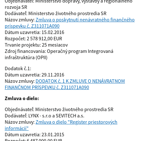
Objednávateľ: Ministerstvo dopravy, výstavby a regionálneho
rozvoja SR
Dodávateľ: Ministerstvo životného prostredia SR
Názov zmluvy:
Zmluva o poskytnutí nenávratného finančného
príspevku č. Z311071A090
Dátum uzavretia: 15.02.2016
Rozpočet: 2 578 912,00 EUR
Trvanie projektu: 25 mesiacov
Zdroj financovania: Operačný program Integrovaná
infraštruktúra (OPII)
Dodatok č.1:
Dátum uzavretia: 29.11.2016
Názov zmluvy:
DODATOK č. 1 K ZMLUVE O NENÁVRATNOM
FINANČNOM PRÍSPEVKU č. Z311071A090
Zmluva o dielo:
Objednávateľ: Ministerstvo životného prostredia SR
Dodávateľ: LYNX - s.r.o a SEVITECH a.s.
Názov zmluvy:
Zmluva o dielo "Register priestorových
informácií"
Dátum uzavretia: 23.01.2015
Rozpočet: 6 487 000,00 EUR