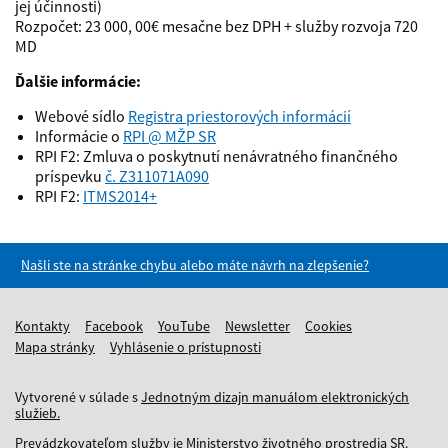
jej účinnosti)
Rozpočet: 23 000, 00€ mesačne bez DPH + služby rozvoja 720
MD
Ďalšie informácie:
Webové sídlo
Registra priestorových informácií
Informácie o
RPI @ MŽP SR
RPI F2: Zmluva o poskytnutí nenávratného finančného
príspevku
č. Z311071A090
RPI F2:
ITMS2014+
Našli ste na stránke chybu alebo máte návrh na zlepšenie?
Kontakty
Facebook
YouTube
Newsletter
Cookies
Mapa stránky
Vyhlásenie o prístupnosti
Vytvorené v súlade s
Jednotným dizajn manuálom elektronických
služieb.
Prevádzkovateľom služby je Ministerstvo životného prostredia SR.