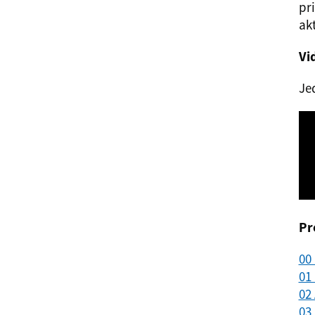
pr
akt
Vi
Je
Pr
00
01
02
03