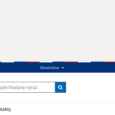
Slovenčina
Vyhľadať
takty