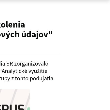
olenia
rových údajov"
dia SR zorganizovalo
Analytické využitie
tupy z tohto podujatia.