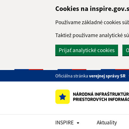
Preskočiť na hlavný obsah
Cookies na inspire.gov.
Používame základné cookies súb
Taktiež používame analytické sú
Prijať analytické cookies
O
Oficiálna stránka
verejnej správy SR
INSPIRE
Aktuality