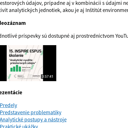
iestorových údajov, prípadne aj v kombinácii s údajmi n
ivít analytických jednotiek, akou je aj Inštitút environmen
deozáznam
dnotlivé príspevky sú dostupné aj prostredníctvom You
ezentácie
 Predely
 Predstavenie problematiky
 Analytické postupy a nástroje
 Praktické ukážky