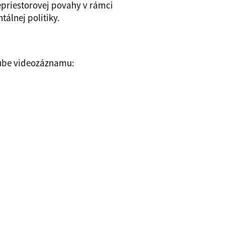
epriestorovej povahy v rámci
tálnej politiky.
Tube videozáznamu: