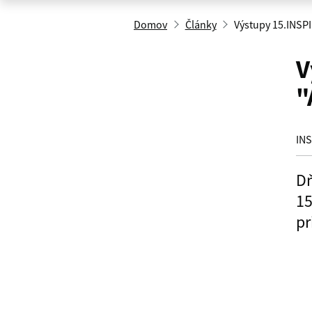
Domov
Články
Výstupy 15.INS
V
"
INS
Dň
15
pr